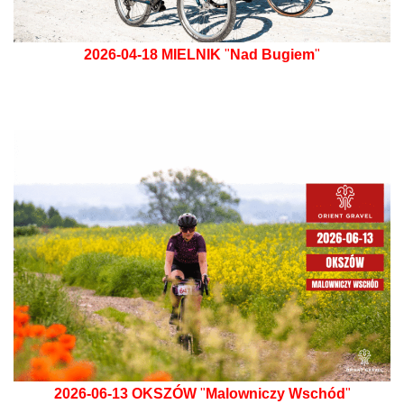
2026-04-18
MIELNIK
"
Nad Bugiem
"
2026-06-13
OKSZÓW
"
Malowniczy Wschód
"