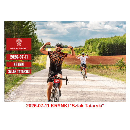
2026-07-11
KRYNKI
"
Szlak Tatarski
"