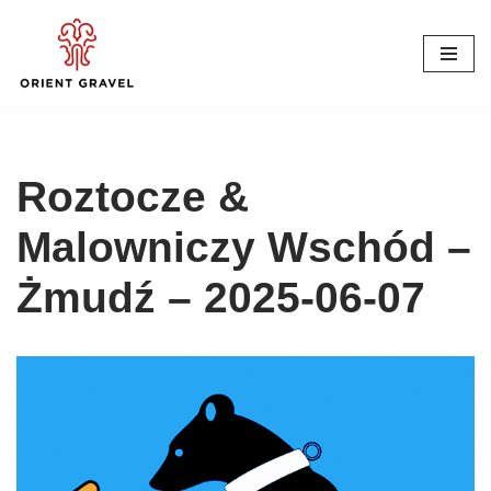
Przejdź
do
treści
Roztocze &
Malowniczy Wschód –
Żmudź – 2025-06-07