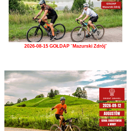
2026-08-15
GOŁDAP
"
Mazurski Zdrój
"