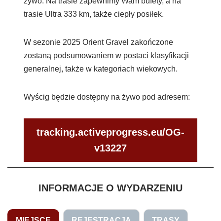
żywo. Na trasie zapewnimy Wam bufety, a na
trasie Ultra 333 km, także ciepły posiłek.
W sezonie 2025 Orient Gravel zakończone
zostaną podsumowaniem w postaci klasyfikacji
generalnej, także w kategoriach wiekowych.
Wyścig będzie dostępny na żywo pod adresem:
tracking.activeprogress.eu/OG-
v13227
INFORMACJE O WYDARZENIU
MIEJSCE
REJESTRACJA
TRASY