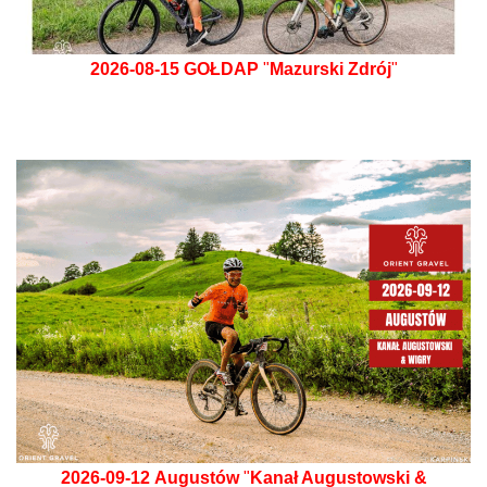
2026-08-15
GOŁDAP
"
Mazurski Zdrój
"
2026-09-12
Augustów
"
Kanał Augustowski &