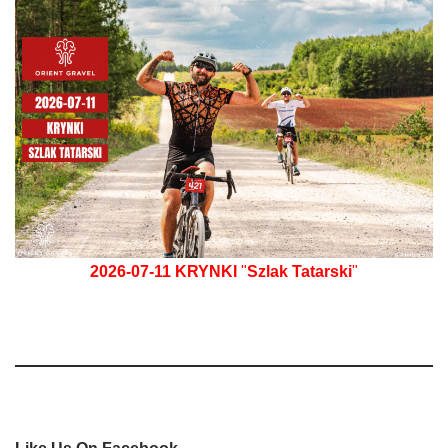
2026-07-11
KRYNKI
"
Szlak Tatarski
"