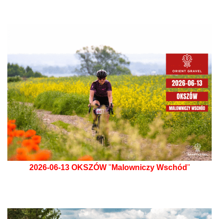
2026-06-13
OKSZÓW
"
Malowniczy Wschód
"