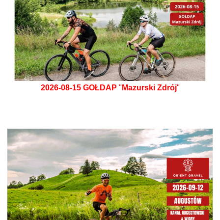
2026-08-15
GOŁDAP
"
Mazurski Zdrój
"