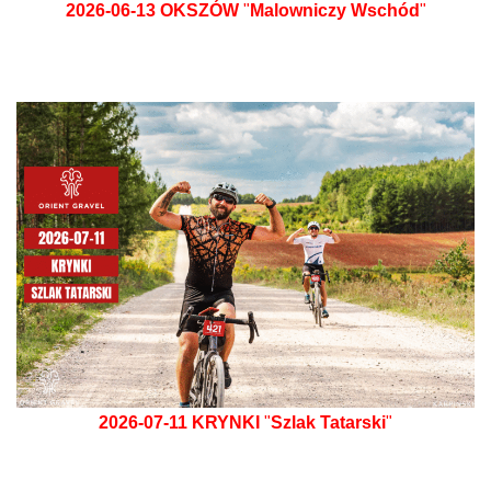
2026-06-13
OKSZÓW
"
Malowniczy Wschód
"
2026-07-11
KRYNKI
"
Szlak Tatarski
"