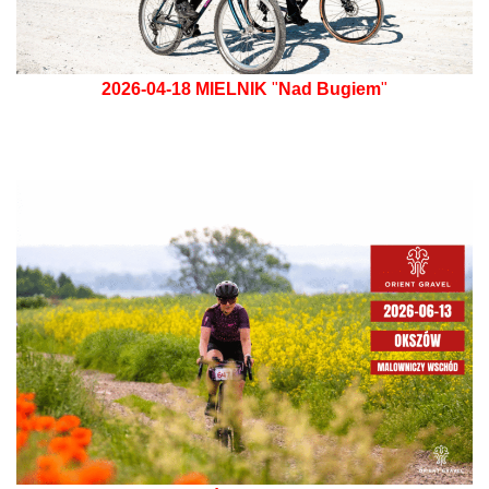
2026-04-18
MIELNIK
"
Nad Bugiem
"