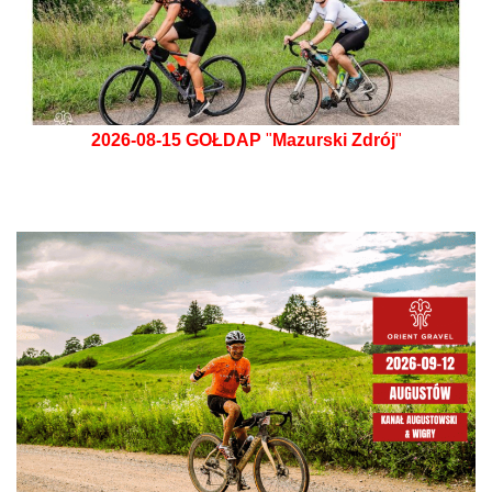
2026-08-15
GOŁDAP
"
Mazurski Zdrój
"