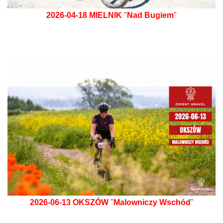
2026-04-18
MIELNIK
"
Nad Bugiem
"
2026-06-13
OKSZÓW
"
Malowniczy Wschód
"