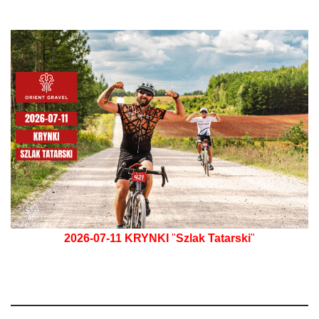
2026-07-11
KRYNKI
"
Szlak Tatarski
"